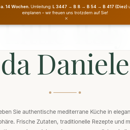
MEDITERRANE SPEZIALITÄTEN
ca. 14 Wochen.
Umleitung:
L 3447 → B 8 → B 54 → B 417 (Diez)
u
einplanen – wir freuen uns trotzdem auf Sie!
Little Italy
×
da Daniele
leben Sie authentische mediterrane Küche in elegan
häre. Frische Zutaten, traditionelle Rezepte und 