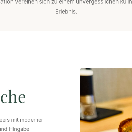
tation vereinen sich zu einem unvergesslichen kuli
Erlebnis.
üche
eers mit moderner
 und Hingabe